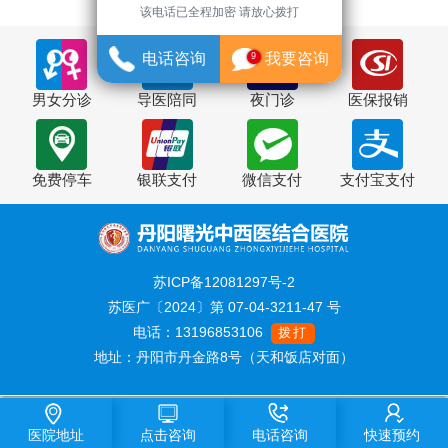
该电话已全程加密 请放心拨打
电话咨询
我要咨询
9
男女分诊
导医陪同
夜门诊
医保报销
免费停车
银联支付
微信支付
支付宝支付
苏ICP备12081297号-2
苏医广〔2024〕第 07-04-3211-47 号
电话：13196853106
拨打
地址：丹阳市丹金路8号（天和饭店对面）
医院地址
点击咨询
电话咨询
快速预约