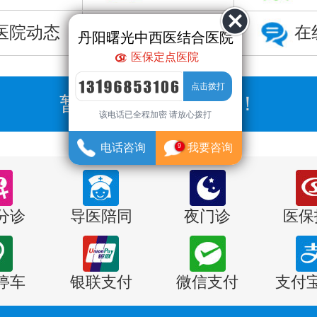
医院动态
预约挂号
在
丹阳曙光中西医结合医院
医保定点医院
暂无数据，直接咨询！
该电话已全程加密 请放心拨打
电话咨询
我要咨询
9
分诊
导医陪同
夜门诊
医保
停车
银联支付
微信支付
支付