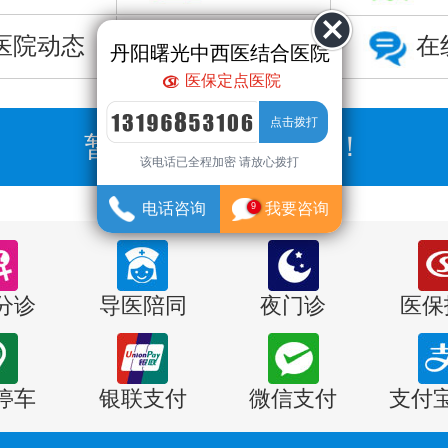
医院动态
预约挂号
在
丹阳曙光中西医结合医院
医保定点医院
暂无数据，直接咨询！
该电话已全程加密 请放心拨打
电话咨询
我要咨询
9
分诊
导医陪同
夜门诊
医保
停车
银联支付
微信支付
支付