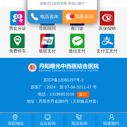
该电话已全程加密 请放心拨打
电话咨询
我要咨询
9
男女分诊
导医陪同
夜门诊
医保报销
免费停车
银联支付
微信支付
支付宝支付
苏ICP备12081297号-2
苏医广〔2024〕第 07-04-3211-47 号
电话：13196853106
拨打
地址：丹阳市丹金路8号（天和饭店对面）
医院地址
点击咨询
电话咨询
快速预约