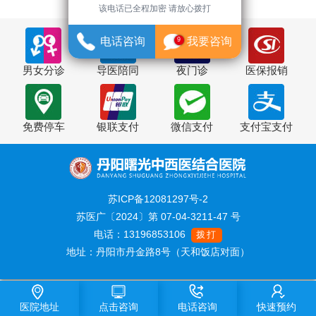
该电话已全程加密 请放心拨打
电话咨询
我要咨询
9
男女分诊
导医陪同
夜门诊
医保报销
免费停车
银联支付
微信支付
支付宝支付
苏ICP备12081297号-2
苏医广〔2024〕第 07-04-3211-47 号
电话：13196853106
拨打
地址：丹阳市丹金路8号（天和饭店对面）
医院地址
点击咨询
电话咨询
快速预约