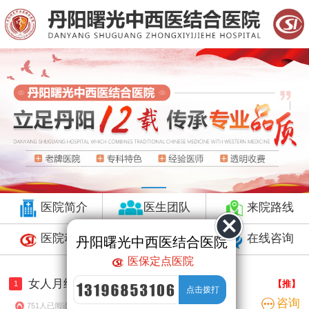
医院简介
医生团队
来院路线
医院动态
预约挂号
在线咨询
丹阳曙光中西医结合医院
医保定点医院
女人月经量越来越少怎么回事？
【推】
1
咨询
751人已阅读