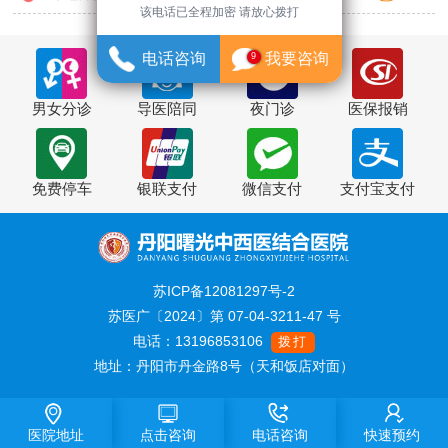
该电话已全程加密 请放心拨打
电话咨询
我要咨询
9
男女分诊
导医陪同
夜门诊
医保报销
免费停车
银联支付
微信支付
支付宝支付
苏ICP备12081297号-2
苏医广〔2024〕第 07-04-3211-47 号
电话：13196853106
拨打
地址：丹阳市丹金路8号（天和饭店对面）
医院地址
点击咨询
电话咨询
快速预约