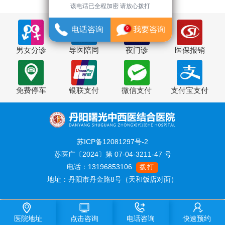
该电话已全程加密 请放心拨打
电话咨询
我要咨询
9
男女分诊
导医陪同
夜门诊
医保报销
免费停车
银联支付
微信支付
支付宝支付
苏ICP备12081297号-2
苏医广〔2024〕第 07-04-3211-47 号
电话：13196853106
拨打
地址：丹阳市丹金路8号（天和饭店对面）
医院地址
点击咨询
电话咨询
快速预约